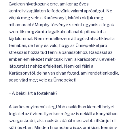
Gyakran hivatkozunk erre, amikor az éves
kontrollvizsgálaton felfedezünk valami apróságot. Ne
várjuk meg vele a Karácsonyt, inkább oldjuk meg
mihamarabb! Murphy törvénye szerint ugyanis a fogak
szeretik megvárni a legalkalmatlanabb pillanatot a
fájdalommal. Nem rendelkezem átfogó statisztikával a
témában, de tény és való, hogy az Ünnepekkel járó
stressz is hozzá tud tenni a panaszokhoz. Ráadásul az
emberi emlékezet már csak ilyen: a karácsonyi ügyelet-
látogatást nehéz elfelejteni. Nem kell félni a
Karácsonytól, de ha van olyan fogad, ami rendetlenkedik,
sose várd meg vele az Ünnepeket!
– A bejgli árt a fogaknak?
A karácsonyi menü a legtöbb családban kiemelt helyet
foglal el az évben. Ilyenkor még az is nekiáll a konyhában
szorgoskodni, aki a cukrászdánál messzebb ritkán jut el
süti-ügyben. Minden finomságra igaz, ami kicsi, kemény