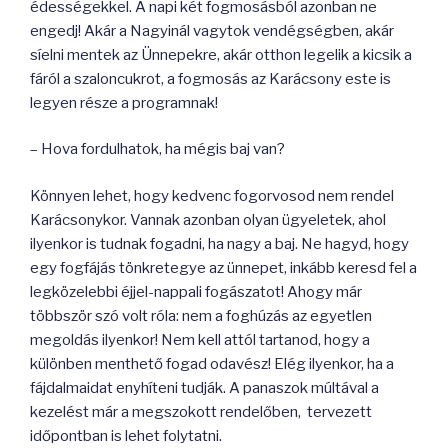
édességekkel. A napi két fogmosásból azonban ne
engedj! Akár a Nagyinál vagytok vendégségben, akár
síelni mentek az Ünnepekre, akár otthon legelik a kicsik a
fáról a szaloncukrot, a fogmosás az Karácsony este is
legyen része a programnak!
– Hova fordulhatok, ha mégis baj van?
Könnyen lehet, hogy kedvenc fogorvosod nem rendel
Karácsonykor. Vannak azonban olyan ügyeletek, ahol
ilyenkor is tudnak fogadni, ha nagy a baj. Ne hagyd, hogy
egy fogfájás tönkretegye az ünnepet, inkább keresd fel a
legközelebbi éjjel-nappali fogászatot! Ahogy már
többször szó volt róla: nem a foghúzás az egyetlen
megoldás ilyenkor! Nem kell attól tartanod, hogy a
különben menthető fogad odavész! Elég ilyenkor, ha a
fájdalmaidat enyhíteni tudják. A panaszok múltával a
kezelést már a megszokott rendelőben, tervezett
időpontban is lehet folytatni.