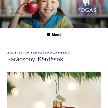
Tartalomhoz
FOGASVÁLASZ
Nem félünk a fogorvostól!
Menü
BEKÜLDVE:
2018-12-20
SZERZŐ:
FOGASBLOG
Karácsonyi Kérdések