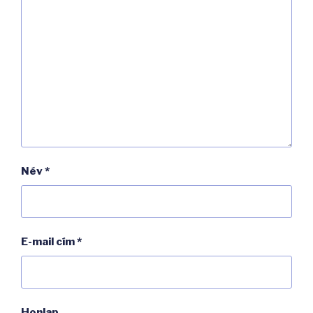
Név
*
E-mail cím
*
Honlap