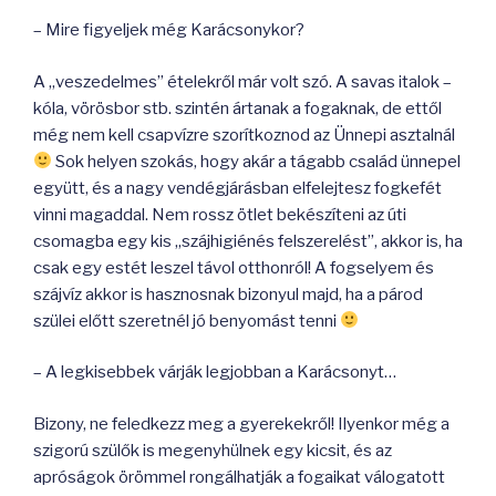
– Mire figyeljek még Karácsonykor?
A „veszedelmes” ételekről már volt szó. A savas italok –
kóla, vörösbor stb. szintén ártanak a fogaknak, de ettől
még nem kell csapvízre szorítkoznod az Ünnepi asztalnál
Sok helyen szokás, hogy akár a tágabb család ünnepel
együtt, és a nagy vendégjárásban elfelejtesz fogkefét
vinni magaddal. Nem rossz ötlet bekészíteni az úti
csomagba egy kis „szájhigiénés felszerelést”, akkor is, ha
csak egy estét leszel távol otthonról! A fogselyem és
szájvíz akkor is hasznosnak bizonyul majd, ha a párod
szülei előtt szeretnél jó benyomást tenni
– A legkisebbek várják legjobban a Karácsonyt…
Bizony, ne feledkezz meg a gyerekekről! Ilyenkor még a
szigorú szülők is megenyhülnek egy kicsit, és az
apróságok örömmel rongálhatják a fogaikat válogatott