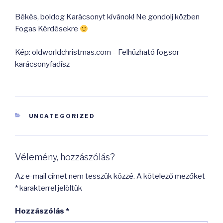
Békés, boldog Karácsonyt kívánok! Ne gondolj közben
Fogas Kérdésekre
Kép: oldworldchristmas.com – Felhúzható fogsor
karácsonyfadísz
KATEGÓRIÁK
UNCATEGORIZED
Vélemény, hozzászólás?
Az e-mail címet nem tesszük közzé.
A kötelező mezőket
*
karakterrel jelöltük
Hozzászólás
*