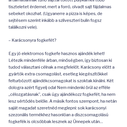
tiszteletet érdemel, mert a forró, olvadt sajt fájdalmas
sebeket okozhat. (Ugyanerre a pizza is képes, de
sejtésem szerint inkább a szilveszteri bulin fogsz
találkozni vele).
– Karácsonyra fogkefét?
Egy jó elektromos fogkefe hasznos ajándék lehet!
Létezik mindenféle árban, minőségben, így biztosan ki
tudod választani célnak a megfelelőt. Karácsony előtt a
gyártók extra csomagolást, esetleg kiegészítőkkel
felturbózott ajándékcsomagokat is szoktak kínálni. Két
dologra azért figyelj oda! Nem mindenki örül az efféle
„célozgatásnak”, csak úgy ajándékozz fogkefét, ha nem
lesz sértődés belőle. A másik fontos szempont, ha netán
saját magadat szeretnéd meglepni: sok karácsonyi
szezonális termékhez hasonlóan a díszcsomagolású
fogkefék is olcsóbbak lesznek az Ünnepek után…