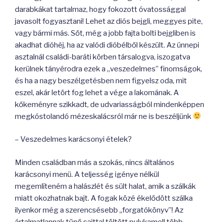
darabkákat tartalmaz, hogy fokozott óvatossággal
javasolt fogyasztani! Lehet az diós bejgli, meggyes pite,
vagy bármi más. Sőt, még a jobb fajta bolti bejgliben is
akadhat dióhéj, ha az valódi dióbélből készült. Az ünnepi
asztalnál családi-baráti körben társalogva, iszogatva
kerülnek tányérodra ezek a „veszedelmes” finomságok,
és ha a nagy beszélgetésben nem figyelsz oda, mit
eszel, akár letört fog lehet a vége a lakomának. A
kőkeményre szikkadt, de udvariasságból mindenképpen
megkóstolandó mézeskalácsról már ne is beszéljünk
– Veszedelmes karácsonyi ételek?
Minden családban más a szokás, nincs általános
karácsonyi menü. A teljesség igénye nélkül
megemlíteném a halászlét és sült halat, amik a szálkák
miatt okozhatnak bajt. A fogak közé ékelődött szálka
ilyenkor még a szerencsésebb „forgatókönyv”! Az
ártalmatlannak tűnő sajttal töltött pulykamell több