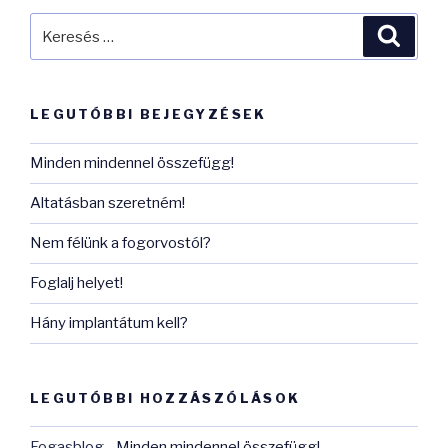
Keresés
Keres
a
következő
kifejezésre:
LEGUTÓBBI BEJEGYZÉSEK
Minden mindennel összefügg!
Altatásban szeretném!
Nem félünk a fogorvostól?
Foglalj helyet!
Hány implantátum kell?
LEGUTÓBBI HOZZÁSZÓLÁSOK
Fogasblog
-
Minden mindennel összefügg!