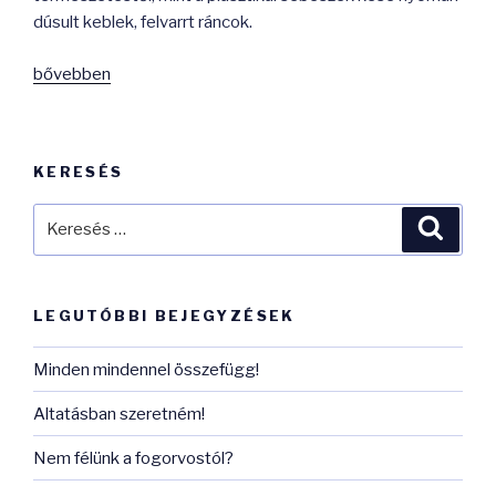
dúsult keblek, felvarrt ráncok.
„Miért
bővebben
is
szeretjük
a
KERESÉS
fehér
fogakat?”
Keresés
Keres
a
következő
kifejezésre:
LEGUTÓBBI BEJEGYZÉSEK
Minden mindennel összefügg!
Altatásban szeretném!
Nem félünk a fogorvostól?