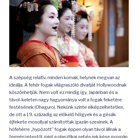
A szépség relatív, minden kornak, helynek megvan az
ideálja. A fehér fogak világraszóló divatját Hollywoodnak
köszönhetjük. Nem volt ez mindig így, Japánban és a
távol-keleten nagy hagyománya volt a fogak feketére
festésének (Ohaguro). Nekünk szinte elképzelhetetlen,
de ott a 19. századig az előkelő hölgyek és a gésák
éjfekete mosollyal számítottak igazán szexinek. A
hófehérre „hypózott” fogak éppen olyan távol állnak a
természetestől, mint a plasztikai sebészek kése nyomán