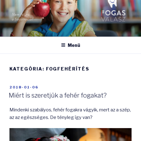
Tartalomhoz
FOGASVÁLASZ
Nem félünk a fogorvostól!
Menü
KATEGÓRIA:
FOGFEHÉRÍTÉS
BEKÜLDVE:
2018-01-06
Miért is szeretjük a fehér fogakat?
Mindenki szabályos, fehér fogakra vágyik, mert az a szép,
az az egészséges. De tényleg így van?