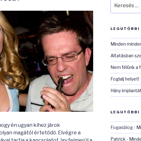
Keresés
a
következő
kifejezésre:
LEGUTÓBBI
Minden minden
Altatásban sz
Nem félünk a 
Foglalj helyet!
Hány implantá
LEGUTÓBBI
ogy én ugyan kihez járok
Fogasblog
-
Mi
olyan magától értetődő. Elvégre a
Patrick
-
Minde
val tartja a kapcsolatot, így felmerül a