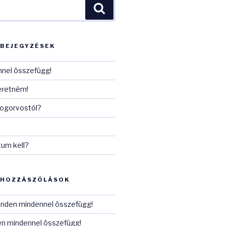
Keresés
 BEJEGYZÉSEK
nel összefügg!
eretném!
fogorvostól?
tum kell?
 HOZZÁSZÓLÁSOK
nden mindennel összefügg!
n mindennel összefügg!