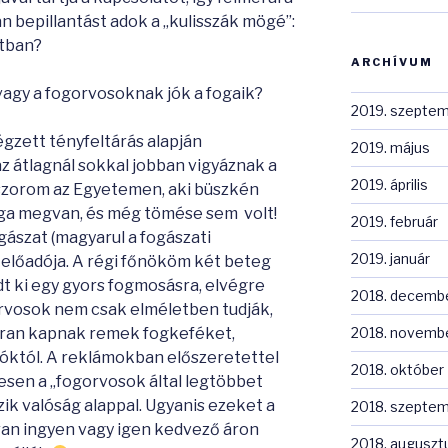
 bepillantást adok a „kulisszák mögé”:
atban?
ARCHÍVUM
avagy a fogorvosoknak jók a fogaik?
2019. szepte
gzett tényfeltárás alapján
2019. május
z átlagnál sokkal jobban vigyáznak a
2019. április
sszorom az Egyetemen, aki büszkén
oga megvan, és még tömése sem volt!
2019. február
gászat (magyarul a fogászati
2019. január
lőadója. A régi főnököm két beteg
dt ki egy gyors fogmosásra, elvégre
2018. decemb
orvosok nem csak elméletben tudják,
2018. novemb
akran kapnak remek fogkeféket,
óktól. A reklámokban előszeretettel
2018. október
esen a „fogorvosok által legtöbbet
zik valóság alappal. Ugyanis ezeket a
2018. szepte
an ingyen vagy igen kedvező áron
2018. auguszt