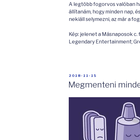
A legtöbb fogorvos valóban h
állítanám, hogy minden nap, é
nekiáll selymezni, az már a f
Kép: jelenet a Másnaposok c. 
Legendary Entertainment; Gre
BEKÜLDVE:
2018-11-15
Megmenteni minde