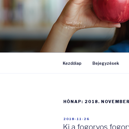
Tartalomhoz
FOGASVÁL
Nem félünk a fogorvostól!
Kezdőlap
Bejegyzések
HÓNAP:
2018. NOVEMBE
BEKÜLDVE:
2018-11-26
Ki a fogorvos fogo