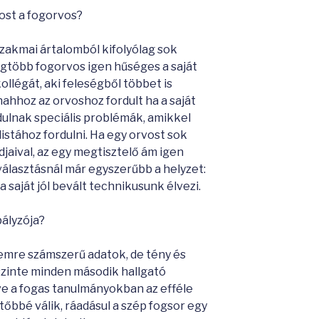
ost a fogorvos?
zakmai ártalomból kifolyólag sok
egtöbb fogorvos igen hűséges a saját
llégát, aki feleségből többet is
nahhoz az orvoshoz fordult ha a saját
rdulnak speciális problémák, amikkel
istához fordulni. Ha egy orvost sok
ndjaival, az egy megtisztelő ám igen
választásnál már egyszerűbb a helyzet:
 saját jól bevált technikusunk élvezi.
ályzója?
emre számszerű adatok, de tény és
szinte minden második hallgató
ve a fogas tanulmányokban az efféle
tőbbé válik, ráadásul a szép fogsor egy