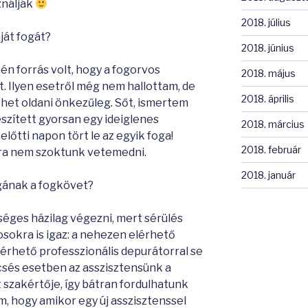
ználják
2018. július
ját fogát?
2018. június
én forrás volt, hogy a fogorvos
2018. május
át. Ilyen esetről még nem hallottam, de
2018. április
het oldani önkezűleg. Sőt, ismertem
észített gyorsan egy ideiglenes
2018. március
előtti napon tört le az egyik foga!
2018. február
ra nem szoktunk vetemedni.
2018. január
agának a fogkövet?
éges házilag végezni, mert sérülés
osokra is igaz: a nehezen elérhető
érhető professzionális depurátorral se
ncsés esetben az asszisztensünk a
 szakértője, így bátran fordulhatunk
m, hogy amikor egy új asszisztenssel