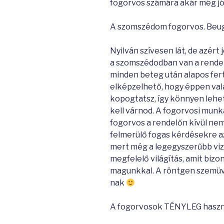
fogorvos számára akár még jó 
A szomszédom fogorvos. Beu
Nyilván szívesen lát, de azért
a szomszédodban van a rendelő
minden beteg után alapos fer
elképzelhető, hogy éppen va
kopogtatsz, így könnyen lehet
kell várnod. A fogorvosi munk
fogorvos a rendelőn kívül nem
felmerülő fogas kérdésekre az
mert még a legegyszerűbb vizs
megfelelő világítás, amit bi
magunkkal. A röntgen szemü
nak
A fogorvosok TÉNYLEG haszn