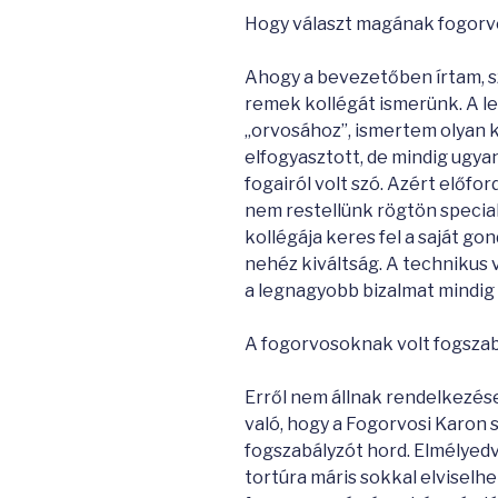
Hogy választ magának fogorv
Ahogy a bevezetőben írtam, s
remek kollégát ismerünk. A l
„orvosához”, ismertem olyan ko
elfogyasztott, de mindig ugya
fogairól volt szó. Azért előfo
nem restellünk rögtön special
kollégája keres fel a saját go
nehéz kiváltság. A technikus 
a legnagyobb bizalmat mindig a
A fogorvosoknak volt fogszab
Erről nem állnak rendelkezés
való, hogy a Fogorvosi Karon 
fogszabályzót hord. Elmélyed
tortúra máris sokkal elviselhe