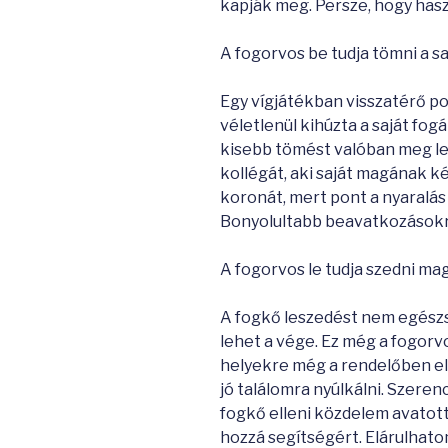
kapják meg. Persze, hogy has
A fogorvos be tudja tömni a sa
Egy vígjátékban visszatérő po
véletlenül kihúzta a saját fog
kisebb tömést valóban meg le
kollégát, aki saját magának k
koronát, mert pont a nyaralás 
Bonyolultabb beavatkozások
A fogorvos le tudja szedni m
A fogkő leszedést nem egészs
lehet a vége. Ez még a fogorv
helyekre még a rendelőben el
jó találomra nyúlkálni. Szere
fogkő elleni közdelem avatott
hozzá segítségért. Elárulhato