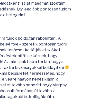
feladatként” saját magamat szoktam
zedésnek. Így legalább pontosan tudom,
d a betegeim!
ra tudok boldogan rábólintani. A
beleértve – szeretik pontosan tudni,
sak tanácsokkal látják el az őket
érzéstelenítőt se kérnek, hogy
! Az már csak hab a tortán, hogy a
kor extra kívánságokkal boldogítani
kma becsületét: természetes, hogy
, elvégre nagyon nehéz kiadni a
lyzetet tovább nehezíti, hogy Murphy
dosult formában él tovább: a
ládtagoknál és kollégáknál a