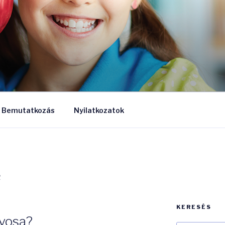
ASZ
Bemutatkozás
Nyilatkozatok
R
KERESÉS
rvosa?