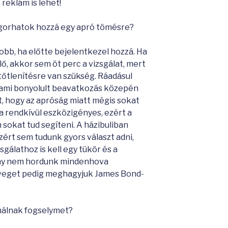
reklám is lehet!
gorhatok hozzá egy apró tömésre?
 jobb, ha előtte bejelentkezel hozzá. Ha
, akkor sem öt perc a vizsgálat, mert
tőtlenítésre van szükség. Ráadásul
lami bonyolult beavatkozás közepén
, hogy az apróság miatt mégis sokat
a rendkívül eszközigényes, ezért a
 sokat tud segíteni. A házibuliban
ért sem tudunk gyors választ adni,
gálathoz is kell egy tükör és a
zony nem hordunk mindenhova
veget pedig meghagyjuk James Bond-
álnak fogselymet?