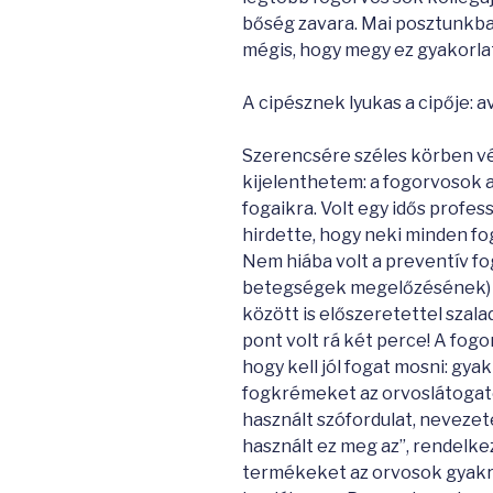
bőség zavara. Mai posztunkban
mégis, hogy megy ez gyakorl
A cipésznek lyukas a cipője: 
Szerencsére széles körben vé
kijelenthetem: a fogorvosok a
fogaikra. Volt egy idős profe
hirdette, hogy neki minden f
Nem hiába volt a preventív fo
betegségek megelőzésének) e
között is előszeretettel szala
pont volt rá két perce! A fog
hogy kell jól fogat mosni: gy
fogkrémeket az orvoslátogat
használt szófordulat, nevezet
használt ez meg az”, rendelke
termékeket az orvosok gyakr