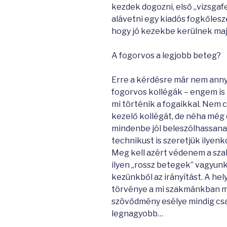
kezdek dogozni, első „vizsga
alávetni egy kiadós fogkőles
hogy jó kezekbe kerülnek maj
A fogorvos a legjobb beteg?
Erre a kérdésre már nem annyi
fogorvos kollégák – engem is 
mi történik a fogaikkal. Nem c
kezelő kollégát, de néha még 
mindenbe jól beleszólhassanak
technikust is szeretjük ilyen
Meg kell azért védenem a sza
ilyen „rossz betegek” vagyunk
kezünkből az irányítást. A he
törvénye a mi szakmánkban mó
szövődmény esélye mindig csa
legnagyobb…