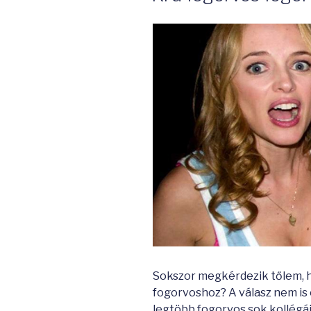
Sokszor megkérdezik tőlem, h
fogorvoshoz? A válasz nem is 
legtöbb fogorvos sok kollégájá