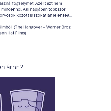
asznál fogselymet. Azért azt nem
s mindenhol. Aki napjában többször
ogorvosok között is szokatlan jelenség…
filmből. (The Hangover – Warner Bros;
en Hat Films)
n áron?