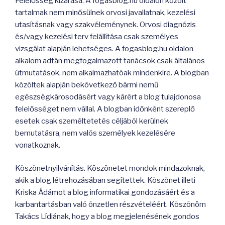
Felelősség kizárása. A fogasblog.hu oldalon közölt
tartalmak nem minősülnek orvosi javallatnak, kezelési
utasításnak vagy szakvéleménynek. Orvosi diagnózis
és/vagy kezelési terv felállítása csak személyes
vizsgálat alapján lehetséges. A fogasblog.hu oldalon
alkalom adtán megfogalmazott tanácsok csak általános
útmutatások, nem alkalmazhatóak mindenkire. A blogban
közöltek alapján bekövetkező bármi nemű
egészségkárosodásért vagy kárért a blog tulajdonosa
felelősséget nem vállal. A blogban időnként szereplő
esetek csak személtetetés céljából kerülnek
bemutatásra, nem valós személyek kezelésére
vonatkoznak.
Köszönetnyilvánítás. Köszönetet mondok mindazoknak,
akik a blog létrehozásában segítettek. Köszönet illeti
Kriska Ádámot a blog informatikai gondozásáért és a
karbantartásban való önzetlen részvételéért. Köszönöm
Takács Lídiának, hogy a blog megjelenésének gondos