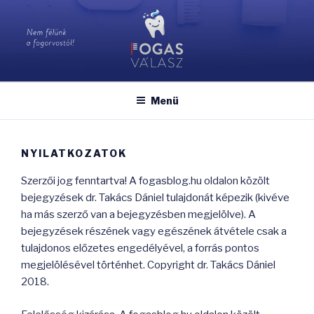
Tartalomhoz
FOGASVÁLASZ
Nem félünk a fogorvostól!
Menü
NYILATKOZATOK
Szerzői jog fenntartva! A fogasblog.hu oldalon közölt
bejegyzések dr. Takács Dániel tulajdonát képezik (kivéve
ha más szerző van a bejegyzésben megjelölve). A
bejegyzések részének vagy egészének átvétele csak a
tulajdonos előzetes engedélyével, a forrás pontos
megjelölésével történhet. Copyright dr. Takács Dániel
2018.