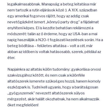
legalkalmasabbnak. Manapság a beteg leitatása már
nem tartozik a rutin eljárások közé :). A XIX. században
egy amerikai fogorvos rájött, hogy az addig csak
nevetőgázként ismert „könnyű party drog” a fájdalmat
enyhíteni képes. El is kezdte behatóan reklámozni a
módszerét: talán az ő érdeme, hogy az USA-ban a mai
napig használják a N2O-t fogászati kezelések során. Ha a
beteg bódítása – felületes altatása – volt a cél, már
abban az időben is voltak hatásosabb, szerek, például az
éter.
Napjainkra az altatás külön tudomány: gyakorlása orvosi
szakvizsgához kötött, és nem csak a különféle
altatószerek ismerete szükséges hozzá, hanem komoly
eszközpark is. Tudni kell ugyanis, hogy a barátságosan
„gyógyszernek” nevezett altatószerek súlyos
mérgezést, akár halált okozhatnak, ha nem alkalmazzák
őket megfelelően!