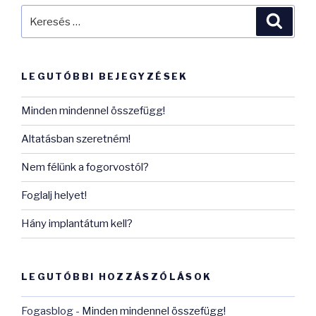
Keresés
Keres
a
következő
kifejezésre:
LEGUTÓBBI BEJEGYZÉSEK
Minden mindennel összefügg!
Altatásban szeretném!
Nem félünk a fogorvostól?
Foglalj helyet!
Hány implantátum kell?
LEGUTÓBBI HOZZÁSZÓLÁSOK
Fogasblog
-
Minden mindennel összefügg!