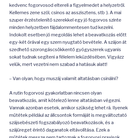
kedvenc fogorvosod eltereli a figyelmedet a helyzetről.
Kellemes zene szól, csinos az asszisztens, stb :). A mai
szuper érzéstelenítő szerekkel egy jó fogorvos szinte
minden helyzetben fájdalommentesen tud kezelni.
Indokolt esetben jó megoldás lehet a beavatkozás előtt
egy-két órával egy szem nyugtató bevétele. A szájon át
szedhető szorongáscsökkentő gyógyszerek ugyanis
sokat tudnak segíteni a félelem leküzdésében. Vigyázz
velük, mert vezetni nem szabad a hatásuk alatt!
– Van olyan, hogy muszáj valamit altatásban csinálni?
A rutin fogorvosi gyakorlatban nincsen olyan
beavatkozás, amit kötelező lenne altatásban végezni.
Vannak azonban esetek, amikor szükség lehet rá. Ilyenek
műtétek például az állcsontok formáját is megváltoztató
szájsebészeti fogszabályozó beavatkozások, és a
szájüreget érintő daganatok eltávolítása. Ezek a
műtétek messze nem tartoznak a fogorvosi praxisok