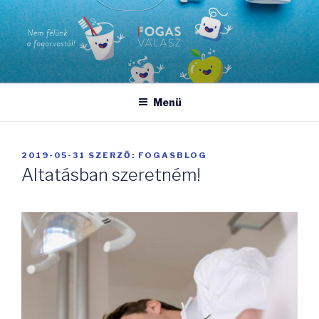
Tartalomhoz
FOGASVÁLASZ
Nem félünk a fogorvostól!
Menü
BEKÜLDVE:
2019-05-31
SZERZŐ:
FOGASBLOG
Altatásban szeretném!