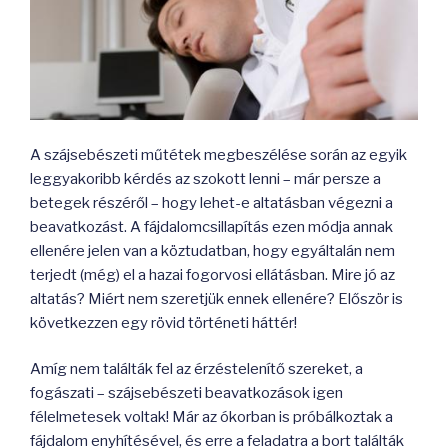
A szájsebészeti műtétek megbeszélése során az egyik
leggyakoribb kérdés az szokott lenni – már persze a
betegek részéről – hogy lehet-e altatásban végezni a
beavatkozást. A fájdalomcsillapítás ezen módja annak
ellenére jelen van a köztudatban, hogy egyáltalán nem
terjedt (még) el a hazai fogorvosi ellátásban. Mire jó az
altatás? Miért nem szeretjük ennek ellenére? Először is
következzen egy rövid történeti háttér!
Amíg nem találták fel az érzéstelenítő szereket, a
fogászati – szájsebészeti beavatkozások igen
félelmetesek voltak! Már az ókorban is próbálkoztak a
fájdalom enyhítésével, és erre a feladatra a bort találták