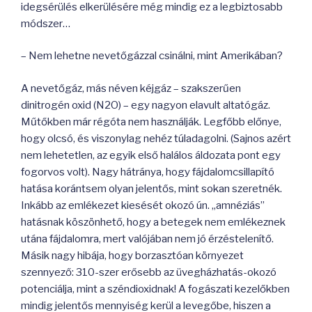
idegsérülés elkerülésére még mindig ez a legbiztosabb
módszer…
– Nem lehetne nevetőgázzal csinálni, mint Amerikában?
A nevetőgáz, más néven kéjgáz – szakszerűen
dinitrogén oxid (N2O) – egy nagyon elavult altatógáz.
Műtőkben már régóta nem használják. Legfőbb előnye,
hogy olcsó, és viszonylag nehéz túladagolni. (Sajnos azért
nem lehetetlen, az egyik első halálos áldozata pont egy
fogorvos volt). Nagy hátránya, hogy fájdalomcsillapító
hatása korántsem olyan jelentős, mint sokan szeretnék.
Inkább az emlékezet kiesését okozó ún. „amnéziás”
hatásnak köszönhető, hogy a betegek nem emlékeznek
utána fájdalomra, mert valójában nem jó érzéstelenítő.
Másik nagy hibája, hogy borzasztóan környezet
szennyező: 310-szer erősebb az üvegházhatás-okozó
potenciálja, mint a széndioxidnak! A fogászati kezelőkben
mindig jelentős mennyiség kerül a levegőbe, hiszen a