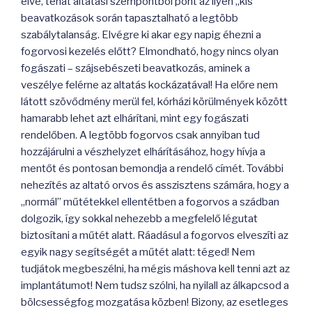
elve, tehát altatási szempontból pont az ilyen „kis”
beavatkozások során tapasztalható a legtöbb
szabálytalanság. Elvégre ki akar egy napig éhezni a
fogorvosi kezelés előtt? Elmondható, hogy nincs olyan
fogászati – szájsebészeti beavatkozás, aminek a
veszélye felérne az altatás kockázatával! Ha előre nem
látott szövődmény merül fel, kórházi körülmények között
hamarabb lehet azt elhárítani, mint egy fogászati
rendelőben. A legtöbb fogorvos csak annyiban tud
hozzájárulni a vészhelyzet elhárításához, hogy hívja a
mentőt és pontosan bemondja a rendelő címét. További
nehezítés az altató orvos és asszisztens számára, hogy a
„normál” műtétekkel ellentétben a fogorvos a szádban
dolgozik, így sokkal nehezebb a megfelelő légutat
biztosítani a műtét alatt. Ráadásul a fogorvos elveszíti az
egyik nagy segítségét a műtét alatt: téged! Nem
tudjátok megbeszélni, ha mégis máshova kell tenni azt az
implantátumot! Nem tudsz szólni, ha nyilall az álkapcsod a
bölcsességfog mozgatása közben! Bizony, az esetleges