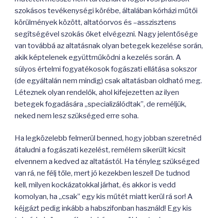
szokásos tevékenységi körébe, általában kórházi műtői
körülmények között, altatóorvos és –asszisztens
segítségével szokás őket elvégezni. Nagy jelentősége
van továbbá az altatásnak olyan betegek kezelése során,
akik képtelenek együttműködni a kezelés során. A
súlyos értelmi fogyatékosok fogászati ellátása sokszor
(de egyáltalán nem mindig) csak altatásban oldható meg.
Léteznek olyan rendelők, ahol kifejezetten az ilyen
betegek fogadására „specializálódtak”, de reméljük,
neked nem lesz szükséged erre soha.
Ha legközelebb felmerül benned, hogy jobban szeretnéd
átaludni a fogászati kezelést, remélem sikerült kicsit
elvennem a kedved az altatástól. Ha tényleg szükséged
van rá, ne félj tőle, mert jó kezekben leszel! De tudnod
kell, milyen kockázatokkal járhat, és akkor is vedd
komolyan, ha „csak” egy kis műtét miatt kerül rá sor! A
kéjgázt pedig inkább a habszifonban használd! Egy kis