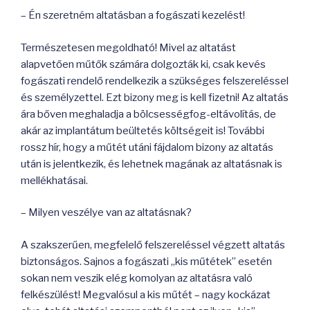
– Én szeretném altatásban a fogászati kezelést!
Természetesen megoldható! Mivel az altatást
alapvetően műtők számára dolgozták ki, csak kevés
fogászati rendelő rendelkezik a szükséges felszereléssel
és személyzettel. Ezt bizony meg is kell fizetni! Az altatás
ára bőven meghaladja a bölcsességfog-eltávolítás, de
akár az implantátum beültetés költségeit is! További
rossz hír, hogy a műtét utáni fájdalom bizony az altatás
után is jelentkezik, és lehetnek magának az altatásnak is
mellékhatásai.
– Milyen veszélye van az altatásnak?
A szakszerűen, megfelelő felszereléssel végzett altatás
biztonságos. Sajnos a fogászati „kis műtétek” esetén
sokan nem veszik elég komolyan az altatásra való
felkészülést! Megvalósul a kis műtét – nagy kockázat