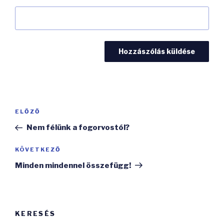
Bejegyzés
Korábbi
ELŐZŐ
navigáció
bejegyzés
Nem félünk a fogorvostól?
Következő
KÖVETKEZŐ
bejegyzés
Minden mindennel összefügg!
KERESÉS