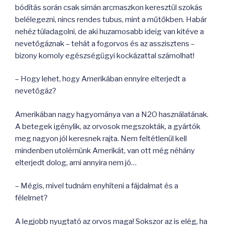
bódítás során csak simán arcmaszkon keresztül szokás
belélegezni, nincs rendes tubus, mint a műtőkben. Habár
nehéz túladagolni, de aki huzamosabb ideig van kitéve a
nevetőgáznak – tehát a fogorvos és az asszisztens –
bizony komoly egészségügyi kockázattal számolhat!
– Hogy lehet, hogy Amerikában ennyire elterjedt a
nevetőgáz?
Amerikában nagy hagyománya van a N2O használatának.
A betegek igénylik, az orvosok megszokták, a gyártók
meg nagyon jól keresnek rajta. Nem feltétlenül kell
mindenben utolérnünk Amerikát, van ott még néhány
elterjedt dolog, ami annyira nem jó…
– Mégis, mivel tudnám enyhíteni a fájdalmat és a
félelmet?
A legjobb nyugtató az orvos maga! Sokszor az is elég, ha