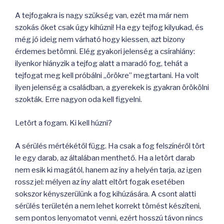
A tejfogakra is nagy szükség van, ezét ma már nem
szokás őket csak úgy kihúzni! Ha egy tejfog kilyukad, és
még jó ideig nem várható hogy kiessen, azt bizony
érdemes betömni. Elég gyakori jelenség a csírahiány:
ilyenkor hiányzik a tejfog alatt a maradó fog, tehát a
tejfogat meg kell próbálni „örökre” megtartani. Ha volt
ilyen jelenség a családban, a gyerekek is gyakran örökölni
szokták. Erre nagyon oda kell figyelni.
Letört a fogam. Ki kell húzni?
A sérülés mértékétől függ. Ha csak a fog felszínéről tört
le egy darab, az általában menthető. Ha a letört darab
nem esik ki magától, hanem az íny a helyén tarja, az igen
rossz jel: mélyen az íny alatt eltört fogak esetében
sokszor kényszerülünk a fog kihúzására. A csont alatti
sérülés területén a nem lehet korrekt tömést készíteni,
sem pontos lenyomatot venni, ezért hosszú távon nincs