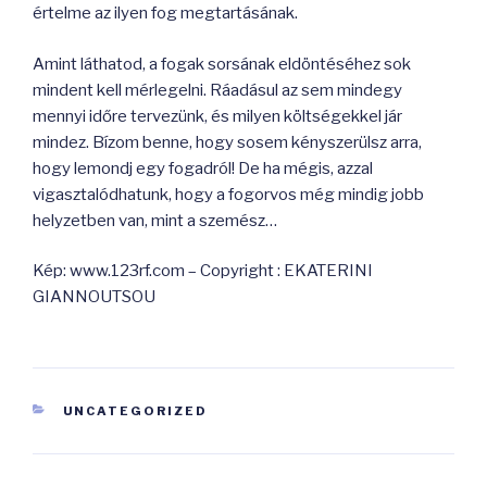
értelme az ilyen fog megtartásának.
Amint láthatod, a fogak sorsának eldöntéséhez sok
mindent kell mérlegelni. Ráadásul az sem mindegy
mennyi időre tervezünk, és milyen költségekkel jár
mindez. Bízom benne, hogy sosem kényszerülsz arra,
hogy lemondj egy fogadról! De ha mégis, azzal
vigasztalódhatunk, hogy a fogorvos még mindig jobb
helyzetben van, mint a szemész…
Kép: www.123rf.com – Copyright : EKATERINI
GIANNOUTSOU
KATEGÓRIÁK
UNCATEGORIZED