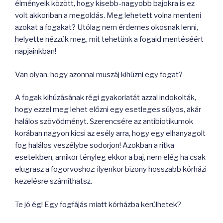
élményeik között, hogy kisebb-nagyobb bajokra is ez
volt akkoriban a megoldás. Meg lehetett volna menteni
azokat a fogakat? Utólag nem érdemes okosnak lenni,
helyette nézzük meg, mit tehetünk a fogaid mentéséért
napjainkban!
Van olyan, hogy azonnal muszáj kihúzni egy fogat?
A fogak kihúzásának régi gyakorlatát azzal indokolták,
hogy ezzel meg lehet előzni egy esetleges súlyos, akár
halálos szövődményt. Szerencsére az antibiotikumok
korában nagyon kicsi az esély arra, hogy egy elhanyagolt
fog halálos veszélybe sodorjon! Azokban a ritka
esetekben, amikor tényleg ekkor a baj, nem elég ha csak
elugrasz a fogorvoshoz: ilyenkor bizony hosszabb kórházi
kezelésre számíthatsz.
Te jó ég! Egy fogfájás miatt kórházba kerülhetek?