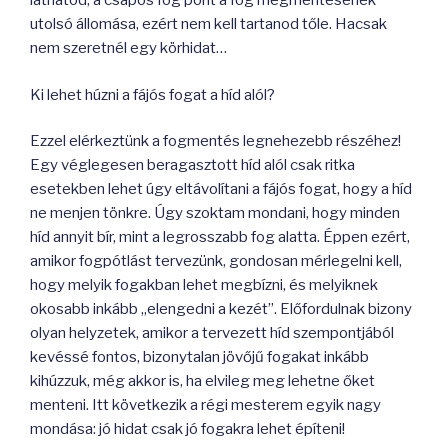
láthatod, a csapos fog pont a fog megmentésének
utolsó állomása, ezért nem kell tartanod tőle. Hacsak
nem szeretnél egy körhidat…
Ki lehet húzni a fájós fogat a híd alól?
Ezzel elérkeztünk a fogmentés legnehezebb részéhez!
Egy véglegesen beragasztott híd alól csak ritka
esetekben lehet úgy eltávolítani a fájós fogat, hogy a híd
ne menjen tönkre. Úgy szoktam mondani, hogy minden
híd annyit bír, mint a legrosszabb fog alatta. Éppen ezért,
amikor fogpótlást tervezünk, gondosan mérlegelni kell,
hogy melyik fogakban lehet megbízni, és melyiknek
okosabb inkább „elengedni a kezét”. Előfordulnak bizony
olyan helyzetek, amikor a tervezett híd szempontjából
kevéssé fontos, bizonytalan jövőjű fogakat inkább
kihúzzuk, még akkor is, ha elvileg meg lehetne őket
menteni. Itt következik a régi mesterem egyik nagy
mondása: jó hidat csak jó fogakra lehet építeni!