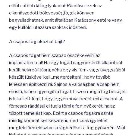
előbb-utóbb ki fog lyukadni. Ráadásul ezek az
elkanászodott bölcsességfogak könnyen
begyulladhatnak, amit általában Karácsony estére vagy
egy külföldi utazásra szoktak időzíteni.
A csapos fog okozhat bajt?
A csapos fogat nem szabad összekeverni az
implantátummal! Ha egy fogad nagyon sérült állapotból
került helyreállításra, néha egy kis fém- vagy üvegszálból
készült tüskével kell „megerősíteni”, hogy tovább
lehessen építkezni rá. Sajnos a valóságban a csap nem
erősíti, hanem gyengíti a fogat, hiszen még a fog belsejét
is ki kellett fúrni, hogy legyen hova beépíteni a csapot. A
fémcsap ráadásul el tudja törni a fog gyökerét, ha az
túlzott terhelést kap. Ezért a csapos fogakra szinte
mindig koronát kell készíteni, mert csak így lehet
megfelelően elosztani a rágóerőket a fog gyökerén. Mint