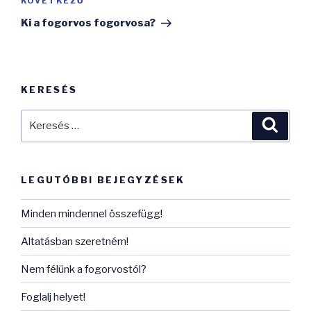
Következő
KÖVETKEZŐ
bejegyzés
Ki a fogorvos fogorvosa?
KERESÉS
Keresés
Keres
a
következő
kifejezésre:
LEGUTÓBBI BEJEGYZÉSEK
Minden mindennel összefügg!
Altatásban szeretném!
Nem félünk a fogorvostól?
Foglalj helyet!