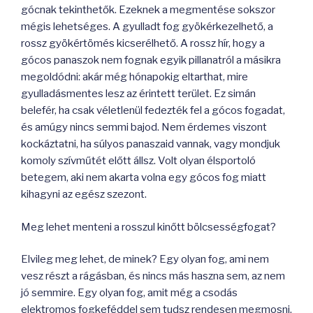
gócnak tekinthetők. Ezeknek a megmentése sokszor
mégis lehetséges. A gyulladt fog gyökérkezelhető, a
rossz gyökértömés kicserélhető. A rossz hír, hogy a
gócos panaszok nem fognak egyik pillanatról a másikra
megoldódni: akár még hónapokig eltarthat, mire
gyulladásmentes lesz az érintett terület. Ez simán
belefér, ha csak véletlenül fedezték fel a gócos fogadat,
és amúgy nincs semmi bajod. Nem érdemes viszont
kockáztatni, ha súlyos panaszaid vannak, vagy mondjuk
komoly szívműtét előtt állsz. Volt olyan élsportoló
betegem, aki nem akarta volna egy gócos fog miatt
kihagyni az egész szezont.
Meg lehet menteni a rosszul kinőtt bölcsességfogat?
Elvileg meg lehet, de minek? Egy olyan fog, ami nem
vesz részt a rágásban, és nincs más haszna sem, az nem
jó semmire. Egy olyan fog, amit még a csodás
elektromos fogkeféddel sem tudsz rendesen megmosni,