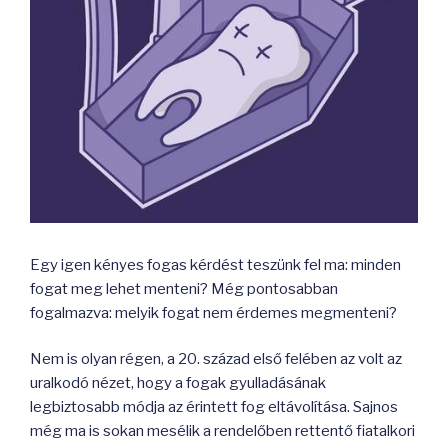
Egy igen kényes fogas kérdést teszünk fel ma: minden
fogat meg lehet menteni? Még pontosabban
fogalmazva: melyik fogat nem érdemes megmenteni?
Nem is olyan régen, a 20. század első felében az volt az
uralkodó nézet, hogy a fogak gyulladásának
legbiztosabb módja az érintett fog eltávolítása. Sajnos
még ma is sokan mesélik a rendelőben rettentő fiatalkori