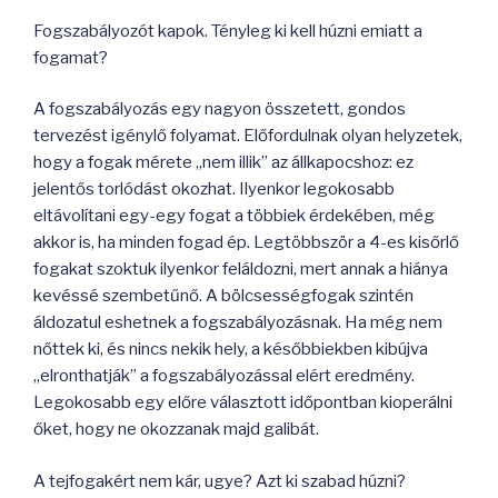
Fogszabályozót kapok. Tényleg ki kell húzni emiatt a
fogamat?
A fogszabályozás egy nagyon összetett, gondos
tervezést igénylő folyamat. Előfordulnak olyan helyzetek,
hogy a fogak mérete „nem illik” az állkapocshoz: ez
jelentős torlódást okozhat. Ilyenkor legokosabb
eltávolítani egy-egy fogat a többiek érdekében, még
akkor is, ha minden fogad ép. Legtöbbször a 4-es kisőrlő
fogakat szoktuk ilyenkor feláldozni, mert annak a hiánya
kevéssé szembetűnő. A bölcsességfogak szintén
áldozatul eshetnek a fogszabályozásnak. Ha még nem
nőttek ki, és nincs nekik hely, a későbbiekben kibújva
„elronthatják” a fogszabályozással elért eredmény.
Legokosabb egy előre választott időpontban kioperálni
őket, hogy ne okozzanak majd galibát.
A tejfogakért nem kár, ugye? Azt ki szabad húzni?