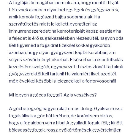
A fogfájás önmagában nem ok arra, hogy mentőt hívjál.
Léteznek azonban olyan betegségek és gyógyszerek,
amik komoly fogászati bajba sodorhatnak. Ha
szervátültetés miatt le kellett gyengíteni az
immunrendszeredet; ha kemoterápiát kapsz; esetleg ha
a fejedet is érő sugárkezelésben részesültél, nagyon oda
kell figyelned a fogaidra! Ezeknél sokkal gyakoribb
azonban, hogy olyan gyógyszert kaptál korábban, ami
súlyos szövődményt okozhat. Elsősorban a csontritkulás
kezelésére szolgáló, úgynevezett biszfoszfonát tartalmú
gyógyszerektől kell tartani! Ha valamiért ilyet szedtél,
még évekkel később is jelezned kell a fogorvosodnál!
Mi legyen a gócos foggal? Az is veszélyes?
A gócbetegség nagyon alattomos dolog. Gyakran rossz
fogak állnak a góc hátterében, de korántsem biztos,
hogy a fogaidban van a hiba! A gyulladt fogak, félig kinőtt
bölcsességfogak, rossz gyökértömések egyértelműen