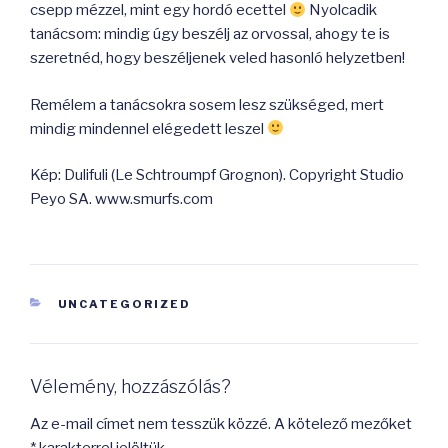
csepp mézzel, mint egy hordó ecettel
Nyolcadik
tanácsom: mindig úgy beszélj az orvossal, ahogy te is
szeretnéd, hogy beszéljenek veled hasonló helyzetben!
Remélem a tanácsokra sosem lesz szükséged, mert
mindig mindennel elégedett leszel
Kép: Dulifuli (Le Schtroumpf Grognon). Copyright Studio
Peyo SA. www.smurfs.com
KATEGÓRIÁK
UNCATEGORIZED
Vélemény, hozzászólás?
Az e-mail címet nem tesszük közzé.
A kötelező mezőket