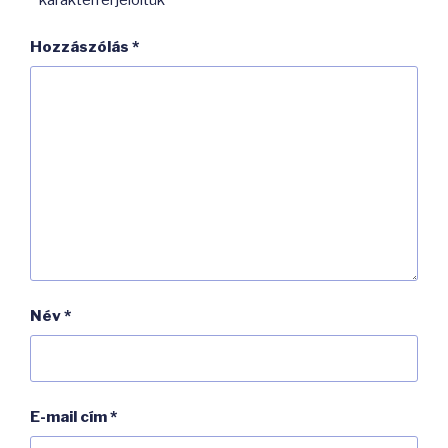
*
karakterrel jelöltük
Hozzászólás
*
Név
*
E-mail cím
*