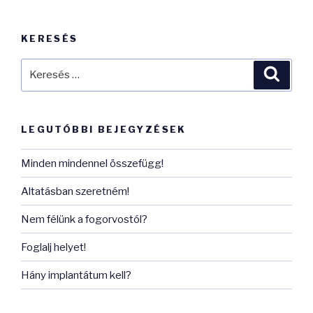
KERESÉS
Keresés
Keres
a
következő
kifejezésre:
LEGUTÓBBI BEJEGYZÉSEK
Minden mindennel összefügg!
Altatásban szeretném!
Nem félünk a fogorvostól?
Foglalj helyet!
Hány implantátum kell?