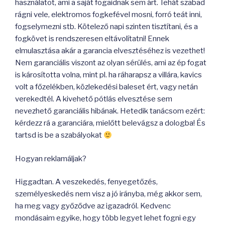
használatot, ami a saját fogaidnak sem árt. Tehát szabad
rágni vele, elektromos fogkefével mosni, forró teát inni,
fogselymezni stb. Kötelező napi szinten tisztítani, és a
fogkövet is rendszeresen eltávolítatni! Ennek
elmulasztása akár a garancia elvesztéséhez is vezethet!
Nem garanciális viszont az olyan sérülés, ami az ép fogat
is károsította volna, mint pl. ha ráharapsz a villára, kavics
volt a főzelékben, közlekedési baleset ért, vagy netán
verekedtél. A kivehető pótlás elvesztése sem
nevezhető garanciális hibának. Hetedik tanácsom ezért:
kérdezz rá a garanciára, mielőtt belevágsz a dologba! És
tartsd is be a szabályokat
Hogyan reklamáljak?
Higgadtan. A veszekedés, fenyegetőzés,
személyeskedés nem visz a jó irányba, még akkor sem,
ha meg vagy győződve az igazadról. Kedvenc
mondásaim egyike, hogy több legyet lehet fogni egy