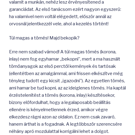
valamit a munkán, nehéz lesz érvényesítened a
garanciádat. Az első tanácsom ezért nagyon egyszerű:
ha valamivel nem voltál elégedett, először annál az
orvosnál jelentkezzél vele, ahol a kezelés történt!
Túl magas a tömés! Majd bekopik?
Erre nem szabad várnod! A túl magas tömés (korona,
inlay) nem fog egyhamar „bekopni”, mert a ma használt
tömőanyagok az első perctől kemények és tartósak
(ellentétben az amalgámmal, ami frissen elkészítve még
tényleg tudott egy kicsit „igazodni”). Az egyetlen tömés,
ami hamar be tud kopni, az az ideiglenes tömés. Ha kaptál
érzéstelenítést a tömés (korona, inlay) készítésekor,
bizony előfordulhat, hogy a legalaposabb beállítás
ellenére is kényelmetlennek érzed, amikor végre
elkezdesz rágni azon az oldalon. Ez nem csak zavaró,
hanem árthat is a fogadnak. A legtöbbször szerencsére
néhány apró mozdulattal korrigálni lehet a dolgot.