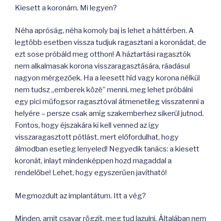
Kiesett a koronám. Mi legyen?
Néha apróság, néha komoly baj is lehet a háttérben. A
legtöbb esetben vissza tudjuk ragasztani a koronádat, de
ezt sose próbáld meg otthon! A háztartási ragasztók
nem alkalmasak korona visszaragasztására, ráadásul
nagyon mérgezőek. Ha a leesett híd vagy korona nélkül
nem tudsz „emberek közé” menni, meg lehet próbálni
egy pici műfogsor ragasztóval átmenetileg visszatenni a
helyére – persze csak amíg szakemberhez sikerül jutnod.
Fontos, hogy éjszakára ki kell venned az így
visszaragasztott pótlást, mert előfordulhat, hogy
álmodban esetleg lenyeled! Negyedik tanács: a kiesett
koronát, inlayt mindenképpen hozd magaddal a
rendelőbe! Lehet, hogy egyszerűen javítható!
Megmozdult az implantátum. Itt a vég?
Minden, amit csavar rögzít, meg tud lazulni. Általában nem