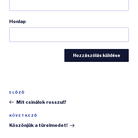
Honlap
Bejegyzés
Korábbi
ELŐZŐ
navigáció
bejegyzés
Mit csinálok rosszul?
Következő
KÖVETKEZŐ
bejegyzés
Köszönjük a türelmedet!