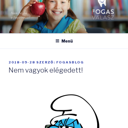
Tartalomhoz
FOGASVÁLASZ
Nem félünk a fogorvostól!
Menü
BEKÜLDVE:
2018-09-28
SZERZŐ:
FOGASBLOG
Nem vagyok elégedett!