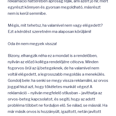
reklamáció hátterében apróság rejlik, ami azért jó hír, mert
egyrészt könnyen és gyorsan megoldható, másrészt
nem is kerül semmibe.
Mégis, mit tehetsz, ha valamivel nem vagy elégedett?
Ezt a kérdést szeretném ma alaposan körüljárni!
Oda én nem megyek vissza!
Bizony, elhangzik néha ez a mondat is a rendelőben,
nyilván az előző kolléga rendelőjére célozva. Minden
fogorvos örül az új betegeknek, de ha valamivel nem
voltál elégedett, a legrosszabb megoldás a menekülés.
Gondolj bele: ha senki se megy vissza reklamálni, az orvos
joggal hiszi azt, hogy tökéletes munkát végez! A
reklamáció – nyilván megfelelő stílusban – javíthatja az
orvos-beteg kapcsolatot, és segíti, hogy az adott
probléma többet ne forduljon elő. Se nálad, se másnál. Ha
már másik orvos is hozzányúlt, igazított, netán javított