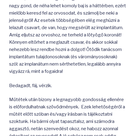
nagy gond, de néha lehet komoly baj is a háttérben, ezért
mielőbb keresd fel az orvosodat, és számolj be neki a
jelenségről! Az esetek többségében elég meghúzni a
lelazult csavart, de van, hogy megsérült az implantátum.
Amíg eljutsz az orvoshoz, ne terheld a lötyögő koronát!
Könnyen eltörhet a meglazult csavar, és akkor sokkal
nehezebb lesz rendbe hozni a dolgot! Ötödik tanácsom
implantátum tulajdonosoknak (és várományosoknak)
szól: az implanátum nem sérthetetlen, legalább annyira
vigyázz rá, mint a fogaidra!
Bedagadt, fáj, vérzik.
Műtétek után bizony a legnagyobb gondosság ellenére
is előfordulhatnak szövődmények. Ezek lehetőségéről a
műtét előtt szóban és/vagy írásban is tájékoztatni
szoktunk. Ha bármi olyat tapasztalsz, ami számodra
aggasztó, netán szenvedést okoz, ne habozz azonnal