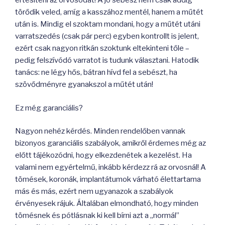
értesíteni az orvosodat! A jó sebész nem csak addig
törődik veled, amíg a kasszához mentél, hanem a műtét
után is. Mindig el szoktam mondani, hogy a műtét utáni
varratszedés (csak pár perc) egyben kontrollt is jelent,
ezért csak nagyon ritkán szoktunk eltekinteni tőle –
pedig felszívódó varratot is tudunk választani. Hatodik
tanács: ne légy hős, bátran hívd fel a sebészt, ha
szövődményre gyanakszol a műtét után!
Ez még garanciális?
Nagyon nehéz kérdés. Minden rendelőben vannak
bizonyos garanciális szabályok, amikről érdemes még az
előtt tájékozódni, hogy elkezdenétek a kezelést. Ha
valami nem egyértelmű, inkább kérdezz rá az orvosnál! A
tömések, koronák, implantátumok várható élettartama
más és más, ezért nem ugyanazok a szabályok
érvényesek rájuk. Általában elmondható, hogy minden
tömésnek és pótlásnak ki kell bírni azt a „normál”