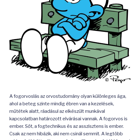
A fogorvoslás az orvostudomány olyan különleges ága,
ahol a beteg szinte mindig ébren van a kezelések,
műtétek alatt, ráadásul az elkészült munkával
kapcsolatban határozott elvárásai vannak. A fogorvos is
ember. Sőt, a fogtechnikus és az asszisztens is ember.
Csak az nem hibázik, aki nem csinál semmit. A legtöbb