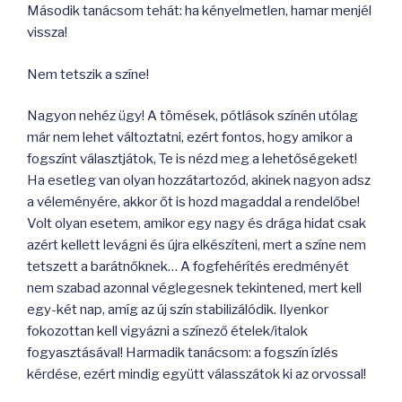
Második tanácsom tehát: ha kényelmetlen, hamar menjél
vissza!
Nem tetszik a színe!
Nagyon nehéz ügy! A tömések, pótlások színén utólag
már nem lehet változtatni, ezért fontos, hogy amikor a
fogszínt választjátok, Te is nézd meg a lehetőségeket!
Ha esetleg van olyan hozzátartozód, akinek nagyon adsz
a véleményére, akkor őt is hozd magaddal a rendelőbe!
Volt olyan esetem, amikor egy nagy és drága hidat csak
azért kellett levágni és újra elkészíteni, mert a színe nem
tetszett a barátnőknek… A fogfehérítés eredményét
nem szabad azonnal véglegesnek tekintened, mert kell
egy-két nap, amíg az új szín stabilizálódik. Ilyenkor
fokozottan kell vigyázni a színező ételek/italok
fogyasztásával! Harmadik tanácsom: a fogszín ízlés
kérdése, ezért mindig együtt válasszátok ki az orvossal!